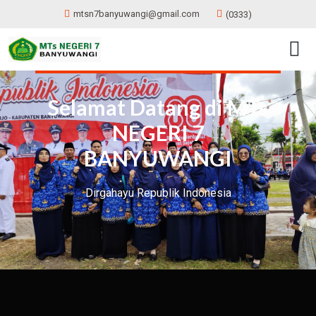
mtsn7banyuwangi@gmail.com
(0333)
Selamat Datang di MTs
NEGERI 7
BANYUWANGI